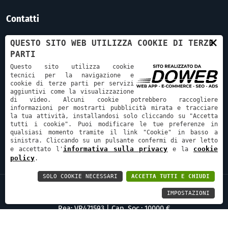
Contatti
×
Telefono:
QUESTO SITO WEB UTILIZZA COOKIE DI TERZE
+ 39 328 7783131
PARTI
Questo sito utilizza cookie
Email:
tecnici per la navigazione e
cookie di terze parti per servizi
info@spaziomeucci.it
aggiuntivi come la visualizzazione
di video. Alcuni cookie potrebbero raccogliere
Indirizzo:
informazioni per mostrarti pubblicità mirata e tracciare
la tua attività, installandosi solo cliccando su "Accetta
Via Antonio Meucci 23,
tutti i cookie". Puoi modificare le tue preferenze in
qualsiasi momento tramite il link "Cookie" in basso a
Pescantina VR, 37026
sinistra. Cliccando su un pulsante confermi di aver letto
informativa sulla privacy
cookie
e accettato l'
e la
policy
.
SOLO COOKIE NECESSARI
ACCETTA TUTTI E CHIUDI
Spazio Meucci S.n.c. di Righetti Matteo & C.
|
P.Iva: 05116360230
|
IMPOSTAZIONI
Rea: VR471593
|
Cap. Soc.: 10000 €
Cookie Policy
|
Informativa sulla Privacy