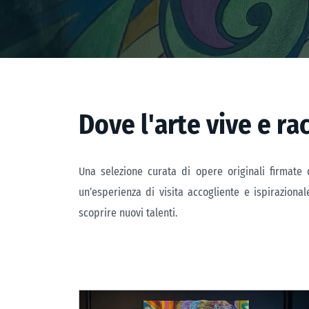
D
o
v
e
l
'
a
r
t
e
v
i
v
e
e
r
a
Una selezione curata di opere originali firmate
un’esperienza di visita accogliente e ispiraziona
scoprire nuovi talenti.