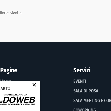
leria: vieni a
Pagine
Servizi
Home
EVENTI
×
PARTI
Realtà
SALA DI POSA
Servizi
SALA MEETING E COR
Atelier
COWORKING