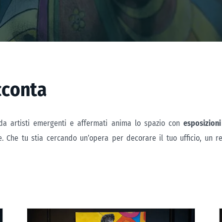
c
c
o
n
t
a
 da artisti emergenti e affermati anima lo spazio con
esposizion
le. Che tu stia cercando un’opera per decorare il tuo ufficio, un