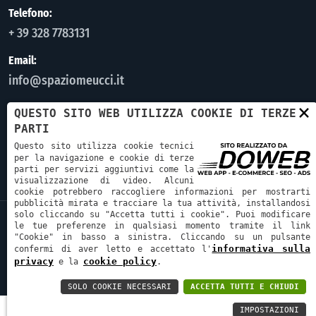
Telefono:
+ 39 328 7783131
Email:
info@spaziomeucci.it
×
Indirizzo:
QUESTO SITO WEB UTILIZZA COOKIE DI TERZE
Via Antonio Meucci 23,
PARTI
Pescantina VR, 37026
Questo sito utilizza cookie tecnici
per la navigazione e cookie di terze
parti per servizi aggiuntivi come la
visualizzazione di video. Alcuni
cookie potrebbero raccogliere informazioni per mostrarti
pubblicità mirata e tracciare la tua attività, installandosi
solo cliccando su "Accetta tutti i cookie". Puoi modificare
le tue preferenze in qualsiasi momento tramite il link
Spazio Meucci S.n.c. di Righetti Matteo & C.
|
P.Iva: 05116360230
|
"Cookie" in basso a sinistra. Cliccando su un pulsante
Rea: VR471593
|
Cap. Soc.: 10000 €
informativa sulla
confermi di aver letto e accettato l'
privacy
cookie policy
e la
.
Cookie Policy
|
Informativa sulla Privacy
SOLO COOKIE NECESSARI
ACCETTA TUTTI E CHIUDI
IMPOSTAZIONI