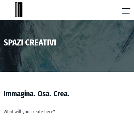
SPAZI CREATIVI
I
m
m
a
g
i
n
a
.
O
s
a
.
C
r
e
a
.
What will you create here?