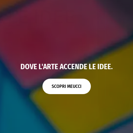
DOVE L'ARTE ACCENDE LE IDEE.
SPAZIO COWORKING
EVENTI - MEETING
SALA DI POSA