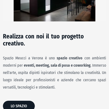
R
e
a
l
i
z
z
a
c
o
n
n
o
i
i
l
t
u
o
p
r
o
g
e
t
t
o
c
r
e
a
t
i
v
o
.
Spazio Meucci a Verona è uno
spazio creativo
con ambienti
moderni per
eventi, meeting, sala di posa
e coworking
. Immerso
nell'arte, ospita dipinti ispiratori che stimolano la creatività. Un
luogo ideale per professionisti e aziende che cercano spazi
versatili, tecnologici e stimolanti.