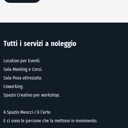
T
u
t
t
i
i
s
e
r
v
i
z
i
a
n
o
l
e
g
g
i
o
Location per Eventi.
Sala Meeting e Corsi.
Sala Posa attrezzata.
Coworking.
Spazio Creativo per workshop.
A Spazio Meucci c’è l’arte.
E ci sono le persone che la mettono in movimento.